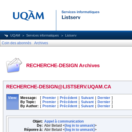
UQAM
Services informatiques
Listserv
Coin des abonnés
Archives
RECHERCHE-DESIGN Archives
RECHERCHE-DESIGN@LISTSERV.UQAM.CA
View:
Message:
[
Premier
|
Précédent
|
Suivant
|
Dernier
]
By Topic:
[
Premier
|
Précédent
|
Suivant
|
Dernier
]
By Author:
[
Premier
|
Précédent
|
Suivant
|
Dernier
]
Objet:
Appel à communication
De:
Abir Belaid <
[log in to unmask]
>
Réponre à:
Abir Belaid <
[log in to unmask]
>