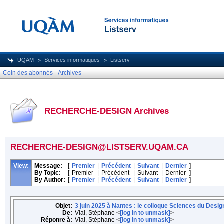
UQAM
Services informatiques
Listserv
Coin des abonnés
Archives
RECHERCHE-DESIGN Archives
RECHERCHE-DESIGN@LISTSERV.UQAM.CA
View:
Message:
[
Premier
|
Précédent
|
Suivant
|
Dernier
]
By Topic:
[
Premier
|
Précédent
|
Suivant
|
Dernier
]
By Author:
[
Premier
|
Précédent
|
Suivant
|
Dernier
]
Objet:
3 juin 2025 à Nantes : le colloque Sciences du Desi
De:
Vial, Stéphane <
[log in to unmask]
>
Réponre à:
Vial, Stéphane <
[log in to unmask]
>