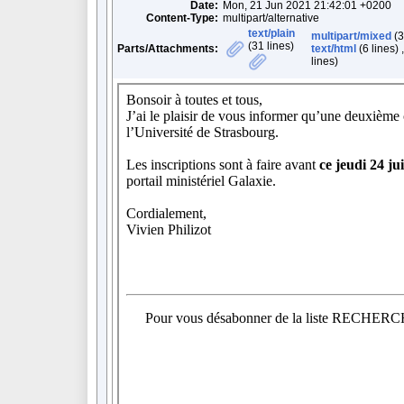
Date:
Mon, 21 Jun 2021 21:42:01 +0200
Content-Type:
multipart/alternative
text/plain
multipart/mixed
(3
(31 lines)
Parts/Attachments:
text/html
(6 lines) 
lines)