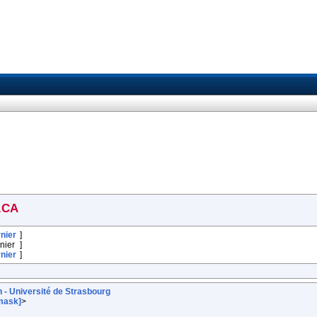
.CA
nier
]
nier
]
nier
]
 - Université de Strasbourg
nmask]
>