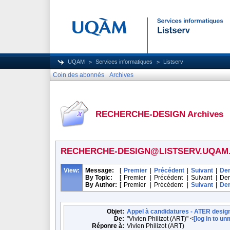
UQAM
Services informatiques
Listserv
Coin des abonnés
Archives
RECHERCHE-DESIGN Archives
RECHERCHE-DESIGN@LISTSERV.UQAM
View:
Message:
[
Premier
|
Précédent
|
Suivant
|
Der
By Topic:
[
Premier
|
Précédent
|
Suivant
|
Der
By Author:
[
Premier
|
Précédent
|
Suivant
|
Der
Objet:
Appel à candidatures - ATER design
De:
"Vivien Philizot (ART)" <
[log in to u
Réponre à:
Vivien Philizot (ART)