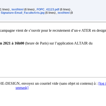
1 lines) ,
text/html
(6 lines) ,
FOPC_41123.pdf
(6 lines) ,
,
Signature-Email_FaculteArts.jpg
(6 lines) ,
text/html
(8