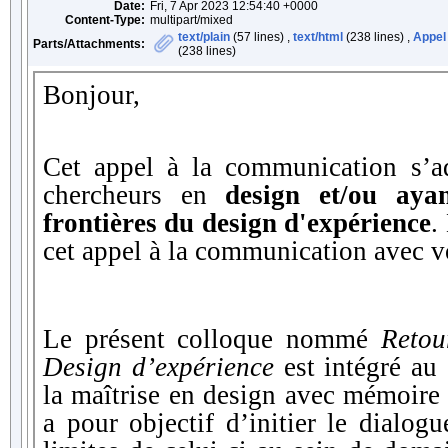
Date:
Fri, 7 Apr 2023 12:54:40 +0000
Content-Type:
multipart/mixed
text/plain
(57 lines) ,
text/html
(238 lines) ,
Appel
Parts/Attachments:
(238 lines)