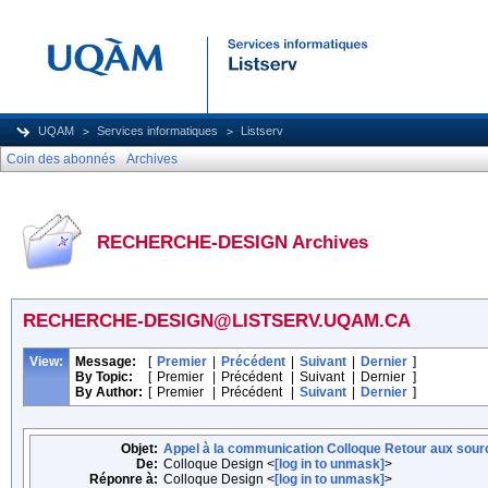
UQAM
Services informatiques
Listserv
Coin des abonnés
Archives
RECHERCHE-DESIGN Archives
RECHERCHE-DESIGN@LISTSERV.UQAM.CA
View:
Message:
[
Premier
|
Précédent
|
Suivant
|
Dernier
]
By Topic:
[
Premier
|
Précédent
|
Suivant
|
Dernier
]
By Author:
[
Premier
|
Précédent
|
Suivant
|
Dernier
]
Objet:
Appel à la communication Colloque Retour aux sou
De:
Colloque Design <
[log in to unmask]
>
Réponre à:
Colloque Design <
[log in to unmask]
>