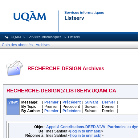
UQAM
Services informatiques
Listserv
Coin des abonnés
Archives
RECHERCHE-DESIGN Archives
RECHERCHE-DESIGN@LISTSERV.UQAM.CA
View:
Message:
[
Premier
|
Précédent
|
Suivant
|
Dernier
]
By Topic:
[
Premier
|
Précédent
|
Suivant
|
Dernier
]
By Author:
[
Premier
|
Précédent
|
Suivant
|
Dernier
]
Objet:
Appel à Contributions-DEED-VIVA: Patrimoine et dynam
De:
Ines Sahtout <
[log in to unmask]
>
Réponre à:
Ines Sahtout <
[log in to unmask]
>