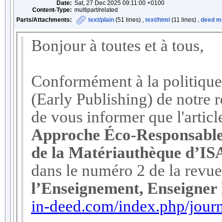
Date:
Sat, 27 Dec 2025 09:11:00 +0100
Content-Type:
multipart/related
Parts/Attachments:
text/plain
(51 lines) ,
text/html
(11 lines) ,
deed m