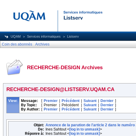
UQAM
Services informatiques
Listserv
Coin des abonnés
Archives
RECHERCHE-DESIGN Archives
RECHERCHE-DESIGN@LISTSERV.UQAM.CA
View:
Message:
[
Premier
|
Précédent
|
Suivant
|
Dernier
]
By Topic:
[
Premier
|
Précédent
|
Suivant
|
Dernier
]
By Author:
[
Premier
|
Précédent
|
Suivant
|
Dernier
]
Objet:
Annonce de la parution de l'article 2 dans le numér
De:
Ines Sahtout <
[log in to unmask]
>
Réponre à:
Ines Sahtout <
[log in to unmask]
>