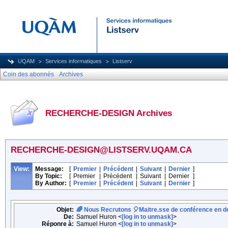
UQAM
Services informatiques
Listserv
Coin des abonnés
Archives
RECHERCHE-DESIGN Archives
RECHERCHE-DESIGN@LISTSERV.UQAM.CA
View:
Message:
[
Premier
|
Précédent
|
Suivant
|
Dernier
]
By Topic:
[
Premier
|
Précédent
|
Suivant
|
Dernier
]
By Author:
[
Premier
|
Précédent
|
Suivant
|
Dernier
]
Objet:
🌈 Nous Recrutons 🎈Maitre.sse de conférence en des
De:
Samuel Huron <
[log in to unmask]
>
Réponre à:
Samuel Huron <
[log in to unmask]
>