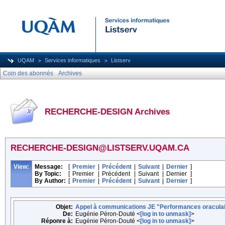
UQAM
Services informatiques
Listserv
Coin des abonnés
Archives
RECHERCHE-DESIGN Archives
RECHERCHE-DESIGN@LISTSERV.UQAM.CA
View:
Message:
[
Premier
|
Précédent
|
Suivant
|
Dernier
]
By Topic:
[
Premier
|
Précédent
|
Suivant
|
Dernier
]
By Author:
[
Premier
|
Précédent
|
Suivant
|
Dernier
]
Objet:
Appel à communications JE "Performances oracula
De:
Eugénie Péron-Douté <
[log in to unmask]
>
Réponre à:
Eugénie Péron-Douté <
[log in to unmask]
>