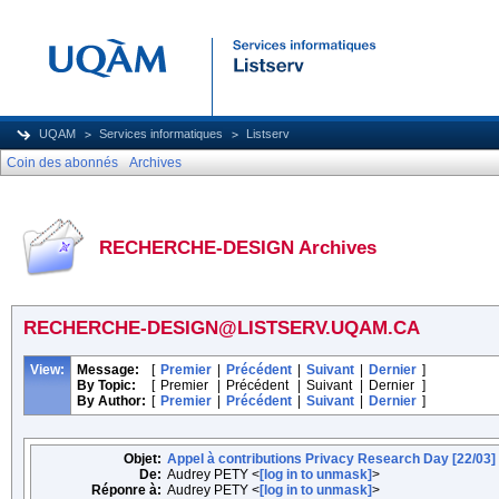
UQAM
Services informatiques
Listserv
Coin des abonnés
Archives
RECHERCHE-DESIGN Archives
RECHERCHE-DESIGN@LISTSERV.UQAM.CA
View:
Message:
[
Premier
|
Précédent
|
Suivant
|
Dernier
]
By Topic:
[
Premier
|
Précédent
|
Suivant
|
Dernier
]
By Author:
[
Premier
|
Précédent
|
Suivant
|
Dernier
]
Objet:
Appel à contributions Privacy Research Day [22/03
De:
Audrey PETY <
[log in to unmask]
>
Réponre à:
Audrey PETY <
[log in to unmask]
>