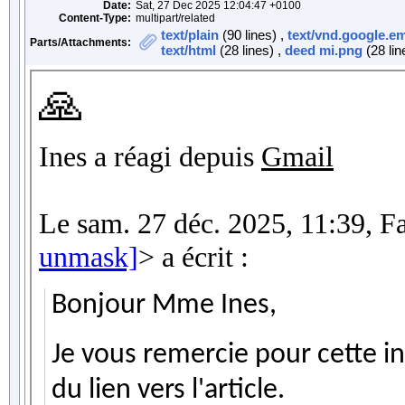
Date:
Sat, 27 Dec 2025 12:04:47 +0100
Content-Type:
multipart/related
text/plain
(90 lines) ,
text/vnd.google.em
Parts/Attachments:
text/html
(28 lines) ,
deed mi.png
(28 lin