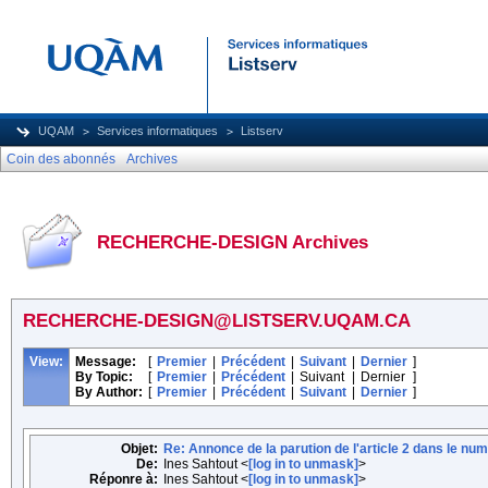
UQAM
Services informatiques
Listserv
Coin des abonnés
Archives
RECHERCHE-DESIGN Archives
RECHERCHE-DESIGN@LISTSERV.UQAM.CA
View:
Message:
[
Premier
|
Précédent
|
Suivant
|
Dernier
]
By Topic:
[
Premier
|
Précédent
|
Suivant
|
Dernier
]
By Author:
[
Premier
|
Précédent
|
Suivant
|
Dernier
]
Objet:
Re: Annonce de la parution de l'article 2 dans le n
De:
Ines Sahtout <
[log in to unmask]
>
Réponre à:
Ines Sahtout <
[log in to unmask]
>