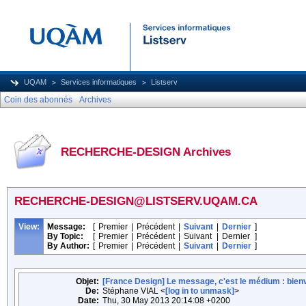
UQAM
Services informatiques
Listserv
Coin des abonnés
Archives
RECHERCHE-DESIGN Archives
RECHERCHE-DESIGN@LISTSERV.UQAM.CA
View:
Message:
[
Premier
|
Précédent
|
Suivant
|
Dernier
]
By Topic:
[
Premier
|
Précédent
|
Suivant
|
Dernier
]
By Author:
[
Premier
|
Précédent
|
Suivant
|
Dernier
]
Objet:
[France Design] Le message, c'est le médium : bie
De:
Stéphane VIAL <
[log in to unmask]
>
Date:
Thu, 30 May 2013 20:14:08 +0200