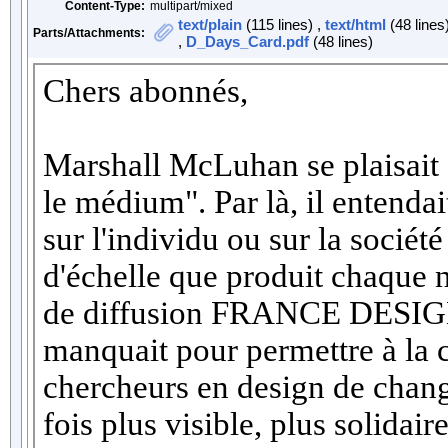
Content-Type:
multipart/mixed
text/plain
(115 lines) ,
text/html
(48 lines
Parts/Attachments:
,
D_Days_Card.pdf
(48 lines)