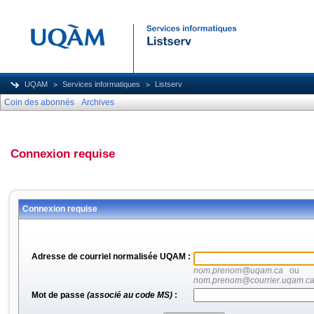
UQAM
Services informatiques
Listserv
Coin des abonnés
Archives
Connexion requise
Connexion requise
Adresse de courriel normalisée UQAM :
nom.prenom@uqam.ca
ou
nom.prenom@courrier.uqam.c
Mot de passe
(associé au code MS)
: