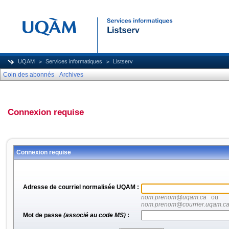
UQAM
Services informatiques
Listserv
Coin des abonnés
Archives
Connexion requise
Connexion requise
Adresse de courriel normalisée UQAM :
nom.prenom@uqam.ca
ou
nom.prenom@courrier.uqam.c
Mot de passe
(associé au code MS)
: