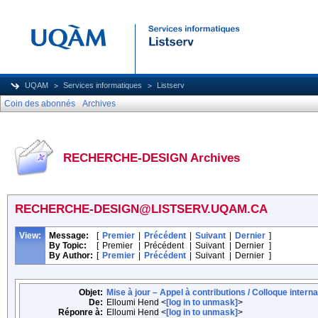
UQAM
Services informatiques
Listserv
Coin des abonnés
Archives
RECHERCHE-DESIGN Archives
RECHERCHE-DESIGN@LISTSERV.UQAM.CA
View:
Message:
[
Premier
|
Précédent
|
Suivant
|
Dernier
]
By Topic:
[
Premier
|
Précédent
|
Suivant
|
Dernier
]
By Author:
[
Premier
|
Précédent
|
Suivant
|
Dernier
]
Objet:
Mise à jour – Appel à contributions / Colloque interna
De:
Elloumi Hend <
[log in to unmask]
>
Réponre à:
Elloumi Hend <
[log in to unmask]
>