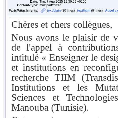
Date:
Thu, 7 Aug 2025 12:30:59 +0100
Content-Type:
multipart/mixed
Parts/Attachments:
text/plain
(30 lines) ,
text/html
(9 lines) ,
Appel a c