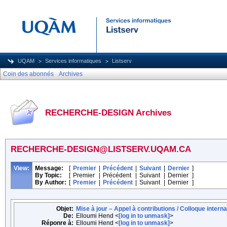
UQAM
Services informatiques
Listserv
Coin des abonnés
Archives
RECHERCHE-DESIGN Archives
RECHERCHE-DESIGN@LISTSERV.UQAM.CA
View:
Message:
[
Premier
|
Précédent
|
Suivant
|
Dernier
]
By Topic:
[
Premier
|
Précédent
|
Suivant
|
Dernier
]
By Author:
[
Premier
|
Précédent
|
Suivant
|
Dernier
]
Objet:
Mise à jour – Appel à contributions / Colloque interna
De:
Elloumi Hend <
[log in to unmask]
>
Réponre à:
Elloumi Hend <
[log in to unmask]
>